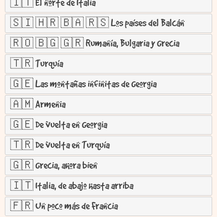
🇮🇹 El norte de Italia
🇸🇮 🇭🇷 🇧🇦 🇷🇸 Los países del Balcán
🇷🇴 🇧🇬 🇬🇷 Rumanía, Bulgaria y Grecia
🇹🇷 Turquía
🇬🇪 Las montañas infinitas de Georgia
🇦🇲 Armenia
🇬🇪 De vuelta en Georgia
🇹🇷 De vuelta en Turquía
🇬🇷 Grecia, ahora bien
🇮🇹 Italia, de abajo hasta arriba
🇫🇷 Un poco más de Francia