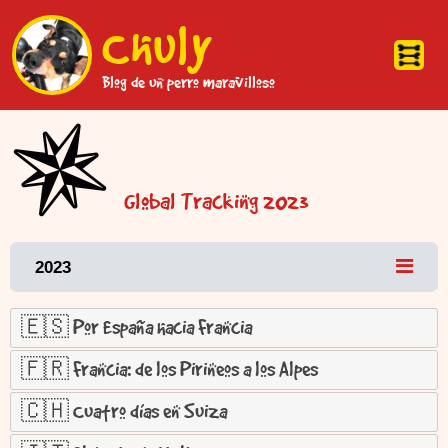
Pasar al contenido principal
Chuly
Blog de un perro maravilloso
Global Tracking 2023
Primary tabs
Togg
2023
🇪🇸 Por España hacia Francia
🇫🇷 Francia: de los Pirineos a los Alpes
🇨🇭 Cuatro días en Suiza