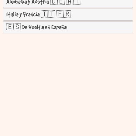
Alemania y Austria 🇩🇪 🇦🇹
Italia y Francia 🇮🇹 🇫🇷
🇪🇸 De vuelta en España